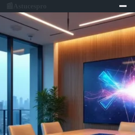
Astucespro
📰