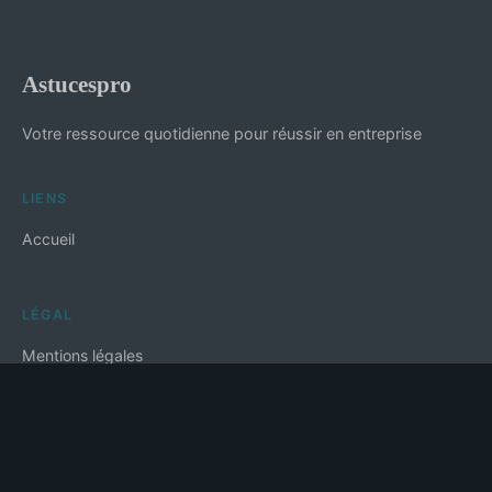
Astucespro
Votre ressource quotidienne pour réussir en entreprise
LIENS
Accueil
LÉGAL
Mentions légales
Contact
© 2026 Astucespro. Tous droits réservés.