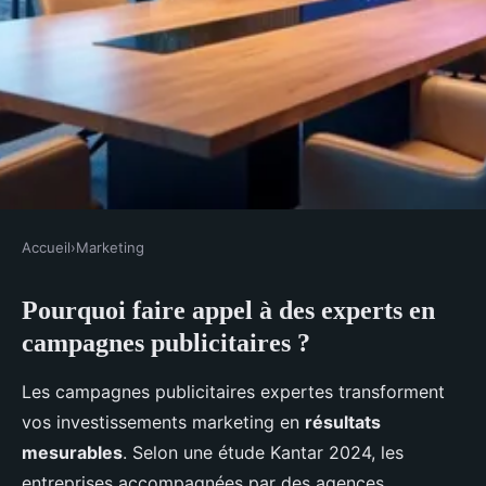
Accueil
›
Marketing
MARKETING
Pourquoi faire appel à des experts en
Agence campagnes publicitaires
campagnes publicitaires ?
: boostez votre stratégie digitale
Les campagnes publicitaires expertes transforment
Lyam
•
22 novembre 2025
•
8 min de lecture
vos investissements marketing en
résultats
mesurables
. Selon une étude Kantar 2024, les
entreprises accompagnées par des agences