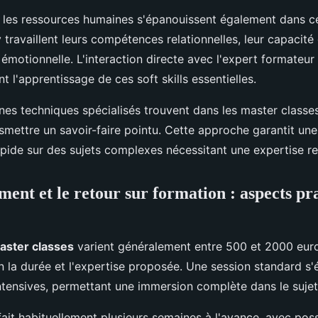
t les ressources humaines s'épanouissent également dans c
 travaillent leurs compétences relationnelles, leur capacité 
e émotionnelle. L'interaction directe avec l'expert formateur 
 l'apprentissage de ces soft skills essentielles.
ines techniques spécialisés trouvent dans les master class
nsmettre un savoir-faire pointu. Cette approche garantit un
ide sur des sujets complexes nécessitant une expertise r
ment et le retour sur formation : aspects pr
aster classes
varient généralement entre 500 et 2000 eur
n la durée et l'expertise proposée. Une session standard s'
ntensives, permettant une immersion complète dans le suje
 fait habituellement plusieurs semaines à l'avance, avec poss