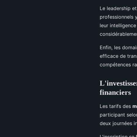
Le leadership e
professionnels y
leur intelligenc
considérablement
Enfin, les doma
efficace de tra
compétences rap
L'investisse
financiers
Les tarifs des
m
participant selo
deux journées i
L'inscription se