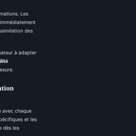
rmations. Les
ue immédiatement
ssimilation des
mateur à adapter
ilité
esure.
ation
é avec chaque
écifiques et les
e dès les