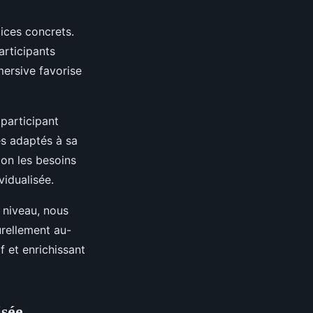
ices concrets.
articipants
ersive favorise
participant
és adaptés à sa
lon les besoins
vidualisée.
 niveau, nous
urellement au-
 et enrichissant
isée