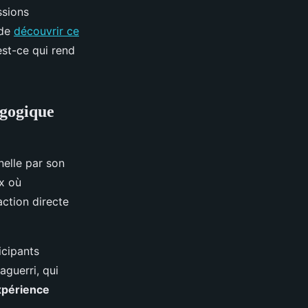
ssions
 de
découvrir ce
est-ce qui rend
agogique
nelle par son
x où
action directe
icipants
aguerri, qui
xpérience