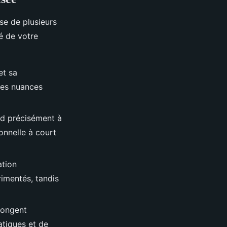
se de plusieurs
é de votre
et sa
les nuances
d précisément à
onnelle à court
ation
rimentés, tandis
longent
ratiques et de