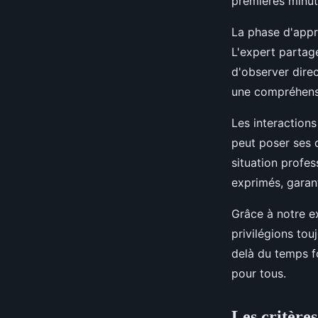
premières minut
La phase d'appr
L'expert partag
d'observer dire
une compréhensi
Les interaction
peut poser ses 
situation profe
exprimés, garan
Grâce à notre e
privilégions tou
delà du temps f
pour tous.
Les critères