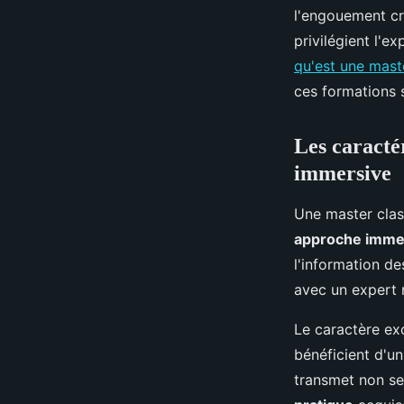
Lyam
•
12 janvier 2026
•
7 min de lecture
l'engouement cr
privilégient l'e
qu'est une mast
ces formations 
Les caracté
immersive
Une master clas
approche imme
l'information de
avec un expert
Le caractère exc
bénéficient d'un
transmet non se