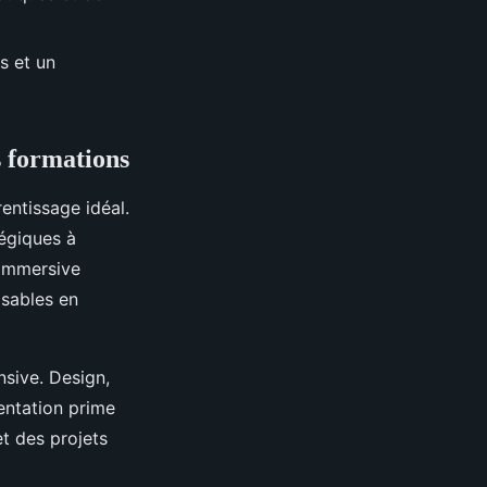
s et un
es formations
entissage idéal.
égiques à
 immersive
osables en
nsive. Design,
entation prime
t des projets