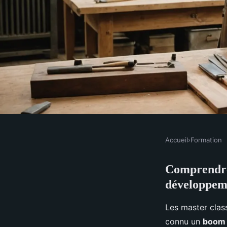
Accueil
›
Formation
FORMATION
Comprendre 
Master class : une im
développeme
et le savoir-faire
Les master clas
connu un
boom