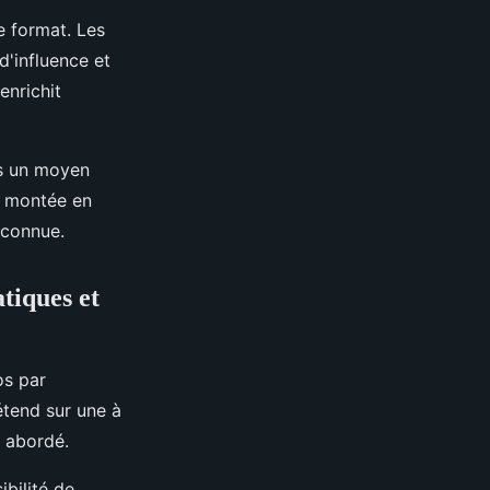
e format. Les
d'influence et
enrichit
es un moyen
e montée en
econnue.
atiques et
os par
étend sur une à
t abordé.
ibilité de