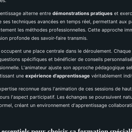
es.
entissage alterne entre
démonstrations pratiques
et exerc
e ses techniques avancées en temps réel, permettant aux p
ctement les méthodes professionnelles. Cette approche imm
on profonde des savoir-faire transmis.
s occupent une place centrale dans le déroulement. Chaque 
questions spécifiques et bénéficier de conseils personnalis
ssionnelle. L'animateur ajuste son approche pédagogique se
tissant une
expérience d'apprentissage
véritablement indi
xpertise reconnue dans l'animation de ces sessions de haut
jours l'aspect participatif. Les échanges se poursuivent nat
ormel, créant un environnement d'apprentissage collaboratif
 essentiels pour choisir sa formation spécial