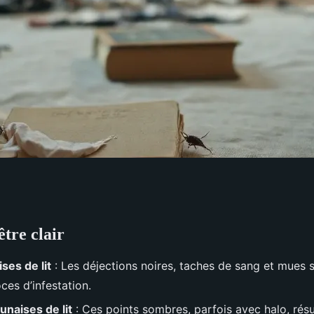
être clair
our repérer les
ses de lit
: Les déjections noires, taches de sang et mues 
ces d’infestation.
unaises de lit
: Ces points sombres, parfois avec halo, rés