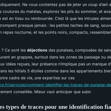
diquement. Ne vous contentez pas de jeter un coup d’œil a
s coutures du matelas, explorez les plis du sommier, et exa
lle est en tissu ou rembourrée. C’est là que les intruses aimen
trompent presque jamais : les petites taches de sang, souv
n repas nocturne, et les points noirs, compacts, ressemblan
s ? Ce sont les
déjections
des punaises, composées de sang 
uvent en grappes, surtout dans les zones de passage ou de
ux idées reçues, leur présence n’implique pas un manque d’
dans les hôtels 5 étoiles comme dans les appartements bien
otre cadre de vie, une expertise sur ces
pro.fr/services/comment-identifier-les-traces-de-punaise-de
ement conseillée. Mieux vaut anticiper que subir.
s types de traces pour une identification fi