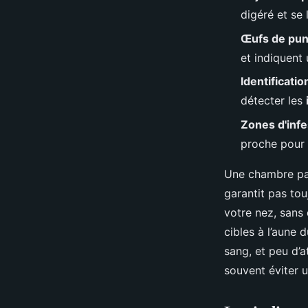
Nicet
•
30/03/2026 15:47
•
10 min de lecture
digéré et se
Œufs de puna
et indiquent
Identificati
détecter les
Zones d'infe
proche pour 
Une chambre par
garantit pas tou
votre nez, sans 
cibles à l’aune d
sang, et peu d’a
souvent éviter u