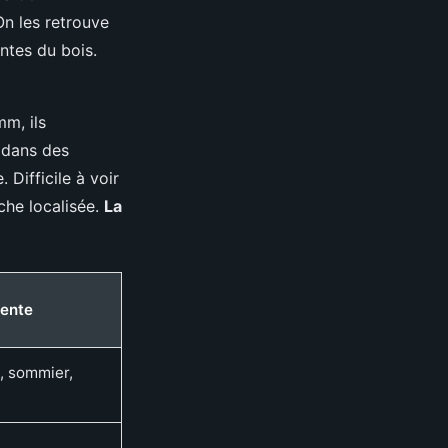
On les retrouve
ntes du bois.
mm, ils
s dans des
Difficile à voir
che localisée.
La
uente
, sommier,