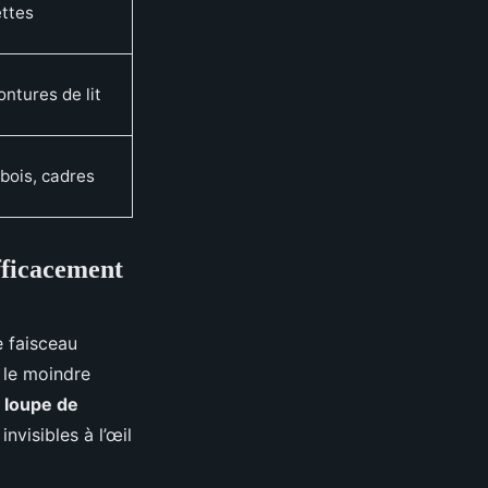
ettes
ontures de lit
 bois, cadres
efficacement
e faisceau
r le moindre
e
loupe de
nvisibles à l’œil