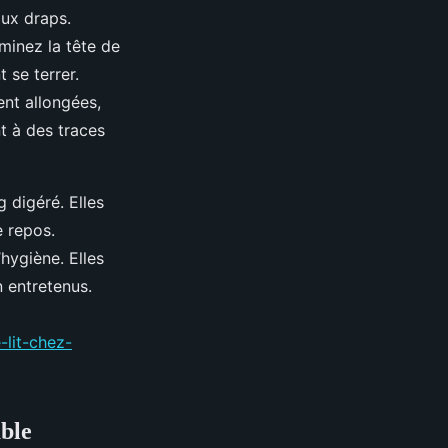
ux draps.
minez la tête de
t se terrer.
ent allongées,
t à des traces
digéré. Elles
 repos.
hygiène. Elles
 entretenus.
-lit-chez-
able