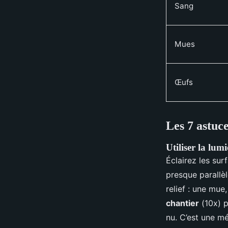
Sang
Mues
Œufs
Les 7 astuce
Utiliser la lum
Éclairez les sur
presque parallèl
relief : une mu
chantier
(10x) p
nu. C’est une m