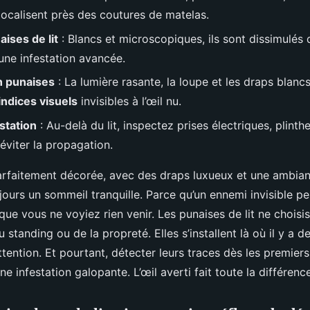
 localisent près des coutures de matelas.
ises de lit
: Blancs et microscopiques, ils sont dissimulés 
 une infestation avancée.
on punaises
: La lumière rasante, la loupe et les draps blanc
indices visuels
invisibles à l’œil nu.
station
: Au-delà du lit, inspectez prises électriques, plinth
éviter la propagation.
faitement décorée, avec des draps luxueux et une ambian
jours un sommeil tranquille. Parce qu’un ennemi invisible peu
que vous ne voyiez rien venir. Les punaises de lit ne choisi
u standing ou de la propreté. Elles s’installent là où il y a d
ttention. Et pourtant, détecter leurs traces dès les premiers 
ne infestation galopante. L’œil averti fait toute la différence