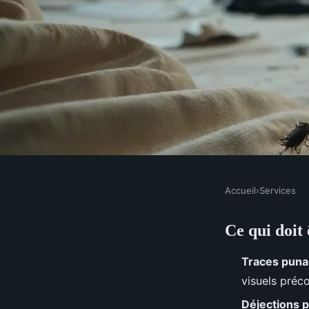
Accueil
›
Services
SERVICES
Ce qui doit 
7 astuces pratiques p
Traces punai
punaises de lit
visuels préco
Déjections p