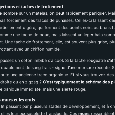
jections et taches de frottement
e sombre sur un matelas, on peut rapidement paniquer. Mai
pas forcément des traces de punaises. Celles-ci laissent d
tiellement digéré, qui forment des points noirs ou bruns fo
comme une tache de boue, mais laissent un léger halo sombr
t. Une tache de frottement, elle, est souvent plus grise, pl
frottant avec un chiffon humide.
 passez un coton imbibé d’alcool. Si la tache rougeâtre s’eff
 probablement de sang frais - signe d’une morsure récente. S
doute une ancienne trace organique. Et si vous trouvez des 
 droite ou en zigzag ?
C’est typiquement le schéma des p
de panique immédiate, mais une alerte rouge.
 mues et les œufs
 lit passent par plusieurs stades de développement, et à c
e elles leur exosquelette translucide. Ces
mues
ressemblent