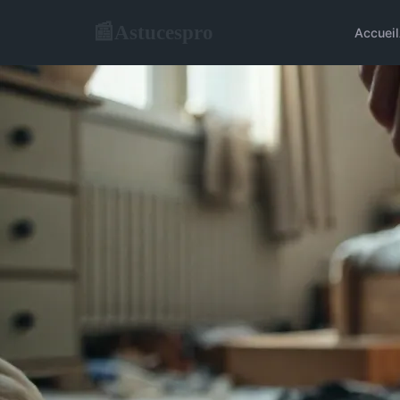
Astucespro
📰
Accueil