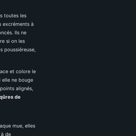
s toutes les
es excréments à
ncés. Ils ne
e si on les
us poussiéreuse,
ace et colore le
i elle ne bouge
points alignés,
iqûres de
haque mue, elles
 à de