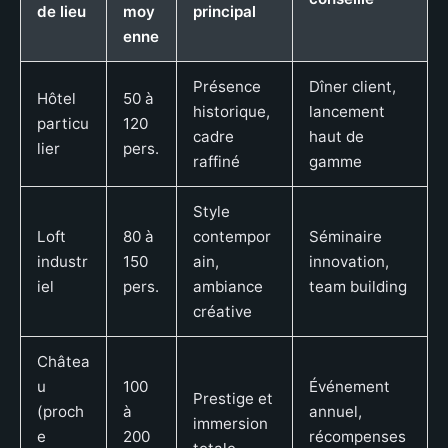
de lieu
moy
principal
enne
Présence
Dîner client,
Hôtel
50 à
historique,
lancement
particu
120
cadre
haut de
lier
pers.
raffiné
gamme
Style
Loft
80 à
contempor
Séminaire
industr
150
ain,
innovation,
iel
pers.
ambiance
team building
créative
Châtea
u
100
Événement
Prestige et
(proch
à
annuel,
immersion
e
200
récompenses