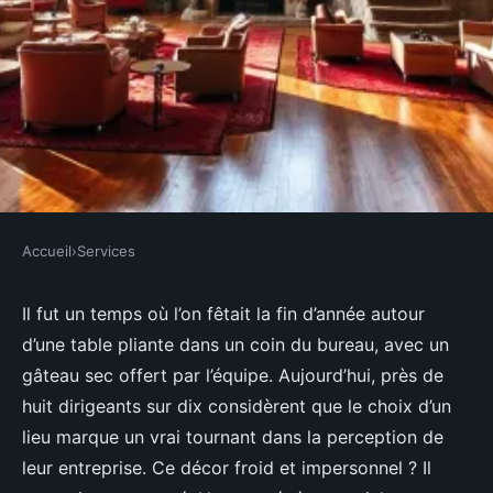
Accueil
›
Services
SERVICES
Les meilleures options de salles
Il fut un temps où l’on fêtait la fin d’année autour
d’une table pliante dans un coin du bureau, avec un
de réception à Bordeaux
gâteau sec offert par l’équipe. Aujourd’hui, près de
huit dirigeants sur dix considèrent que le choix d’un
Nicet
•
31/03/2026 17:53
•
9 min de lecture
lieu marque un vrai tournant dans la perception de
leur entreprise. Ce décor froid et impersonnel ? Il