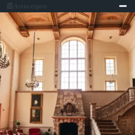
Astucespro
📰