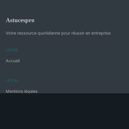
Astucespro
Votre ressource quotidienne pour réussir en entreprise
LIENS
Accueil
LÉGAL
Mentions légales
Contact
© 2026 Astucespro. Tous droits réservés.