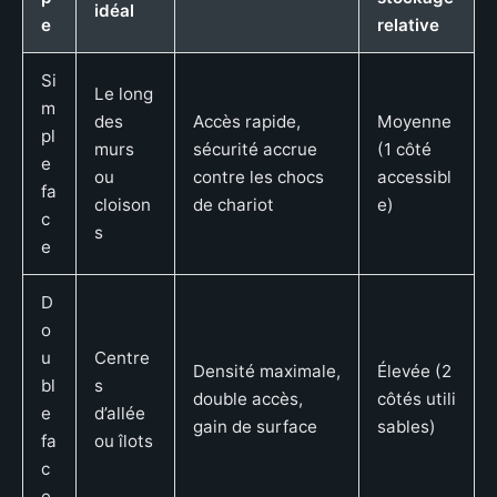
idéal
e
relative
Si
Le long
m
des
Accès rapide,
Moyenne
pl
murs
sécurité accrue
(1 côté
e
ou
contre les chocs
accessibl
fa
cloison
de chariot
e)
c
s
e
D
o
u
Centre
Densité maximale,
Élevée (2
bl
s
double accès,
côtés utili
e
d’allée
gain de surface
sables)
fa
ou îlots
c
e