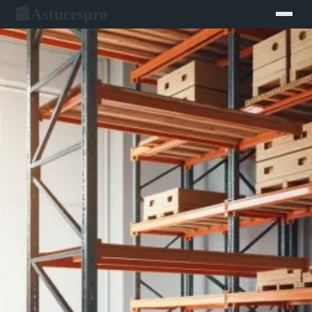
Astucespro
📰