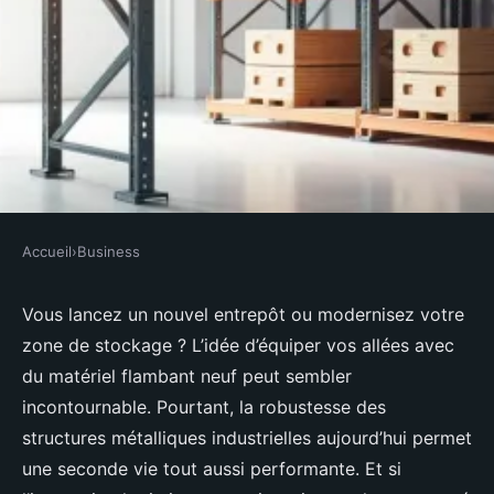
Accueil
›
Business
BUSINESS
Rayonnage cantilever d'occasion
Vous lancez un nouvel entrepôt ou modernisez votre
zone de stockage ? L’idée d’équiper vos allées avec
pour charges longues
du matériel flambant neuf peut sembler
incontournable. Pourtant, la robustesse des
Meissa
•
24/03/2026 11:24
•
9 min de lecture
structures métalliques industrielles aujourd’hui permet
une seconde vie tout aussi performante. Et si