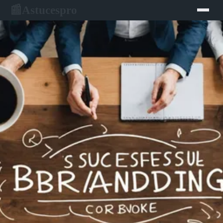
Astucespro
📰