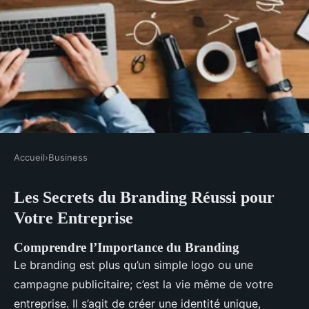
Accueil
›
Business
BUSINESS
Les Secrets du Branding Réussi pour
Les secrets du branding réussi
Votre Entreprise
pour votre entreprise
Comprendre l’Importance du Branding
Lyam
•
20 décembre 2024
•
7 min de lecture
Le branding est plus qu’un simple logo ou une
campagne publicitaire; c’est la vie même de votre
entreprise. Il s’agit de créer une identité unique,