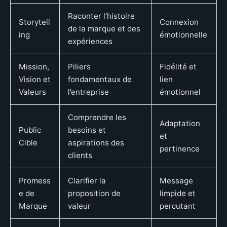
Raconter l’histoire
Storytell
Connexion
de la marque et des
ing
émotionnelle
expériences
Mission,
Piliers
Fidélité et
Vision et
fondamentaux de
lien
Valeurs
l’entreprise
émotionnel
Comprendre les
Adaptation
Public
besoins et
et
Cible
aspirations des
pertinence
clients
Promess
Clarifier la
Message
e de
proposition de
limpide et
Marque
valeur
percutant