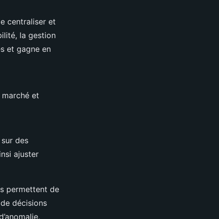
e centraliser et
lité, la gestion
es et gagne en
u marché et
 sur des
nsi ajuster
s permettent de
e de décisions
d’anomalie,