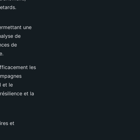
etards.
ermettant une
nalyse de
nces de
e.
fficacement les
 campagnes
 et le
ésilience et la
ires et