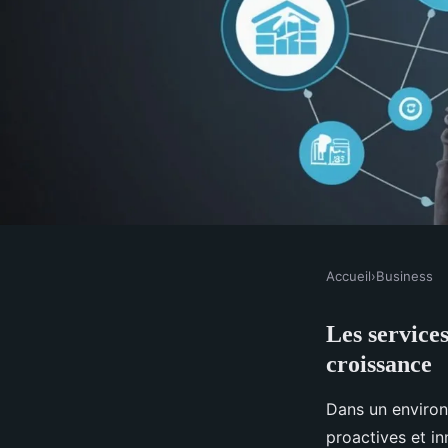
Accueil
›
Business
BUSINESS
Les service
Les services aux entr
croissance
incontournables pour
Dans un environ
proactives et in