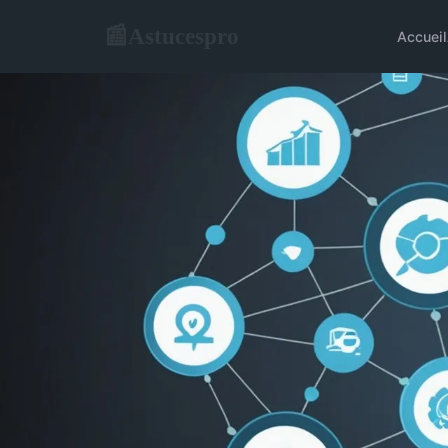
Astucespro
📰
Accueil