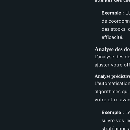
attentes des cli
Exemple :
L’
de coordonner
des stocks, 
efficacité.
Analyse des do
L’analyse des d
ajuster votre o
Analyse prédictiv
L’automatisatio
algorithmes qui
votre offre ava
Exemple :
Le
suivre vos in
stratégiques