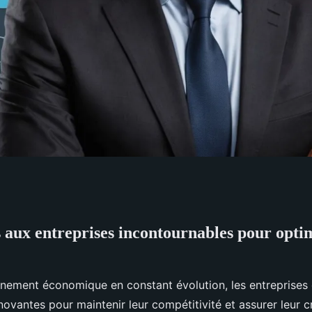
s aux entreprises incontournables pour opti
eprises
 optimiser sa
nement économique en constant évolution, les entreprises 
novantes pour maintenir leur compétitivité et assurer leur c