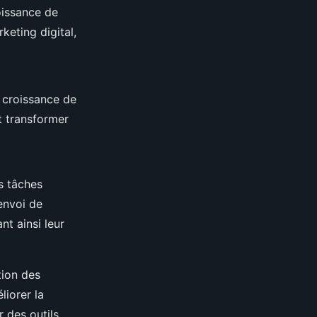
roissance de
keting digital,
a croissance de
t transformer
s tâches
envoi de
t ainsi leur
tion des
liorer la
r des outils