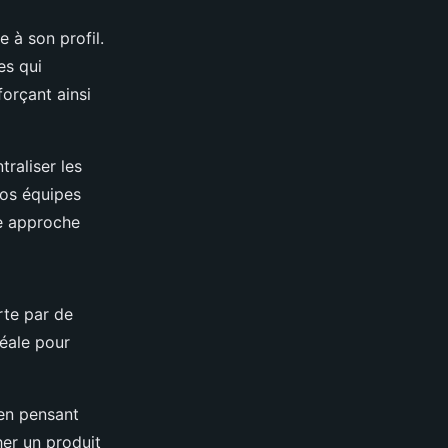
 à son profil.
es qui
orçant ainsi
aliser les
Vos équipes
ne approche
rte par de
éale pour
 en pensant
her un produit