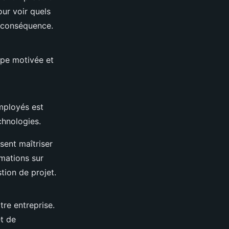
our voir quels
n conséquence.
ipe motivée et
mployés est
chnologies.
ent maîtriser
rmations sur
stion de projet.
tre entreprise.
t de