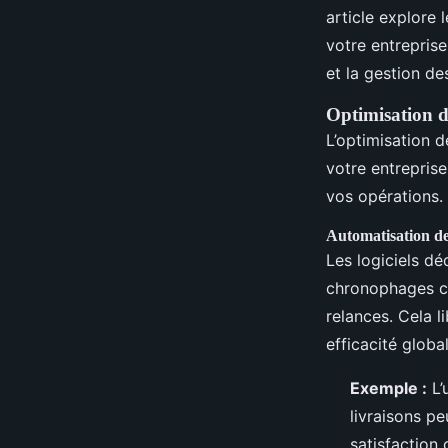
croissance
article explore 
votre entreprise
Lyam
•
20 décembre 2024
•
7 min de lecture
et la gestion de
Optimisation d
L’optimisation d
votre entreprise
vos opérations.
Automatisation des
Les logiciels d
chronophages co
relances. Cela l
efficacité global
Exemple :
L’
livraisons pe
satisfaction 